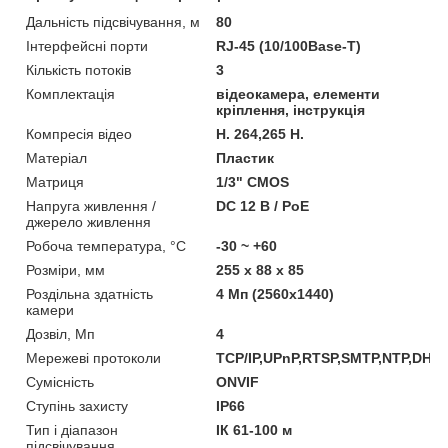
Дальність підсвічування, м
80
Інтерфейсні порти
RJ-45 (10/100Base-T)
Кількість потоків
3
Комплектація
відеокамера, елементи
кріплення, інструкція
Компресія відео
H. 264,265 H.
Матеріал
Пластик
Матриця
1/3" CMOS
Напруга живлення /
DC 12 В / PoE
джерело живлення
Робоча температура, °C
-30 ~ +60
Розміри, мм
255 х 88 х 85
Роздільна здатність
4 Мп (2560x1440)
камери
Дозвіл, Мп
4
Мережеві протоколи
TCP/IP,UPnP,RTSP,SMTP,NTP,DHC
Сумісність
ONVIF
Ступінь захисту
IP66
Тип і діапазон
ІК 61-100 м
підсвічування