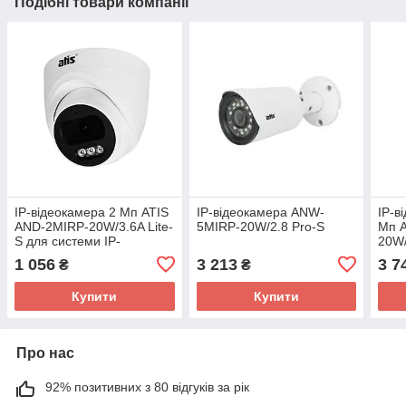
Подібні товари компанії
IP-відеокамера 2 Мп ATIS
IP-відеокамера ANW-
IP-в
AND-2MIRP-20W/3.6A Lite-
5MIRP-20W/2.8 Pro-S
Мп 
S для системи IP-
20W/
відеоспостереження
сист
1 056
3 213
3 7
₴
₴
Купити
Купити
Про нас
92% позитивних з 80 відгуків за рік