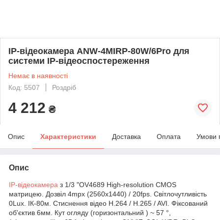
IP-відеокамера ANW-4MIRP-80W/6Pro для
системи IP-відеоспостереження
Немає в наявності
Код: 5507
Роздріб
4 212
₴
Опис
Характеристики
Доставка
Оплата
Умови 
Опис
IP-відеокамера
з 1/3 "OV4689 High-resolution CMOS
матрицею. Дозвіл 4mpx (2560х1440) / 20fps. Світлочутливість
0Lux. ІК-80м. Стиснення відео H.264 / H.265 / AVI. Фіксований
об'єктив 6мм. Кут огляду (горизонтальний ) ~ 57 °,