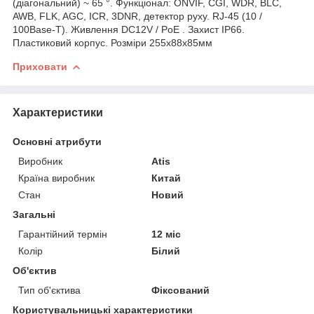
(діагональний) ~ 65 °. Функціонал: ONVIF, CGI, WDR, BLC,
AWB, FLK, AGC, ICR, 3DNR, детектор руху. RJ-45 (10 /
100Base-T). Живлення DC12V / PoE . Захист IP66.
Пластиковий корпус. Розміри 255х88х85мм
Приховати
Характеристики
Основні атрибути
Виробник
Atis
Країна виробник
Китай
Стан
Новий
Загальні
Гарантійний термін
12 міс
Колір
Білий
Об'єктив
Тип об'єктива
Фіксований
Користувальницькі характеристики