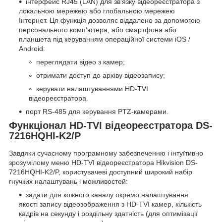
інтерфейс RJ45 (LAN) для зв'язку відеореєстратора з
локальною мережею або глобальною мережею
Інтернет. Ця функція дозволяє віддалено за допомогою
персонального комп'ютера, або смартфона або
планшета під керуванням операційної системи iOS /
Android:
переглядати відео з камер;
отримати доступ до архіву відеозапису;
керувати налаштуваннями HD-TVI
відеореєстратора.
порт RS-485 для керування PTZ-камерами.
Функціонал HD-TVI відеореєстратора DS-
7216HQHI-K2/P
Завдяки сучасному програмному забезпеченню і інтуїтивно
зрозумілому меню HD-TVI відеореєстратора Hikvision DS-
7216HQHI-K2/P, користувачеві доступний широкий набір
гнучких налаштувань і можливостей:
задати для кожного каналу окремо налаштування
якості запису відеозображення з HD-TVI камер, кількість
кадрів на секунду і роздільну здатність (для оптимізації