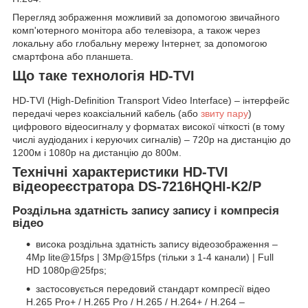
Перегляд зображення можливий за допомогою звичайного
комп'ютерного монітора або телевізора, а також через
локальну або глобальну мережу Інтернет, за допомогою
смартфона або планшета.
Що таке технологія HD-TVI
HD-TVI (High-Definition Transport Video Interface) – інтерфейс
передачі через коаксіальний кабель (або
звиту пару
)
цифрового відеосигналу у форматах високої чіткості (в тому
числі аудіоданих і керуючих сигналів) – 720p на дистанцію до
1200м і 1080p на дистанцію до 800м.
Технічні характеристики HD-TVI
відеореєстратора DS-7216HQHI-K2/P
Роздільна здатність запису запису і компресія
відео
висока роздільна здатність запису відеозображення –
4Mp lite@15fps | 3Mp@15fps (тільки з 1-4 канали) | Full
HD 1080p@25fps;
застосовується передовий стандарт компресії відео
H.265 Pro+ / H.265 Pro / H.265 / H.264+ / H.264 –