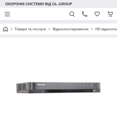
ОХОРОННІ СИСТЕМИ ВІД GL-GROUP
Товари та послуги
Відеоспостереження
HD відеосп