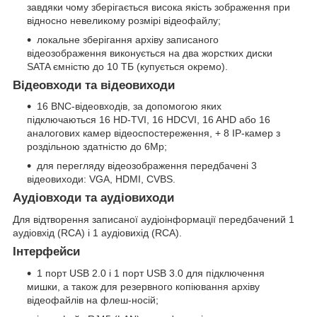
завдяки чому зберігається висока якість зображення при
відносно невеликому розмірі відеофайлу;
локальне зберігання архіву записаного
відеозображення виконується на два жорстких диски
SATA ємністю до 10 ТБ (купується окремо).
Відеовходи та відеовиходи
16 BNC-відеовходів, за допомогою яких
підключаються 16 HD-TVI, 16 HDCVI, 16 AHD або 16
аналогових камер відеоспостереження, + 8 IP-камер з
роздільною здатністю до 6Mp;
для перегляду відеозображення передбачені 3
відеовиходи: VGA, HDMI, CVBS.
Аудіовходи та аудіовиходи
Для відтворення записаної аудіоінформації передбачений 1
аудіовхід (RCA) і 1 аудіовихід (RCA).
Інтерфейси
1 порт USB 2.0 і 1 порт USB 3.0 для підключення
мишки, а також для резервного копіювання архіву
відеофайлів на флеш-носій;