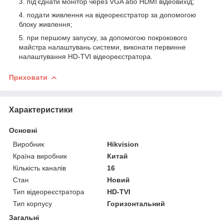
під'єднати монітор через VGA або HDMI відеовихід;
подати живлення на відеореєстратор за допомогою
блоку живлення;
при першому запуску, за допомогою покрокового
майстра налаштувань системи, виконати первинне
налаштування HD-TVI відеореєстратора.
Приховати
Характеристики
Основні
Виробник
Hikvision
Країна виробник
Китай
Кількість каналів
16
Стан
Новий
Тип відеореєстратора
HD-TVI
Тип корпусу
Горизонтальний
Загальні