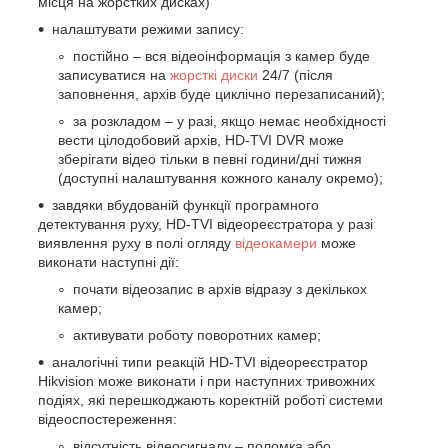
місця на жорстких дисках)
налаштувати режими запису:
постійно – вся відеоінформація з камер буде
записуватися на
жорсткі диски
24/7 (після
заповнення, архів буде циклічно перезаписаний);
за розкладом – у разі, якщо немає необхідності
вести цілодобовий архів, HD-TVI DVR може
зберігати відео тільки в певні години/дні тижня
(доступні налаштування кожного каналу окремо);
завдяки вбудованій функції програмного
детектування руху, HD-TVI відеореєстратора у разі
виявлення руху в полі огляду
відеокамери
може
виконати наступні дії:
почати відеозапис в архів відразу з декількох
камер;
активувати роботу поворотних камер;
аналогічні типи реакцій HD-TVI відеореєстратор
Hikvision може виконати і при наступних тривожних
подіях, які перешкоджають коректній роботі системи
відеоспостереження:
відсутність відеосигналу – поломка або