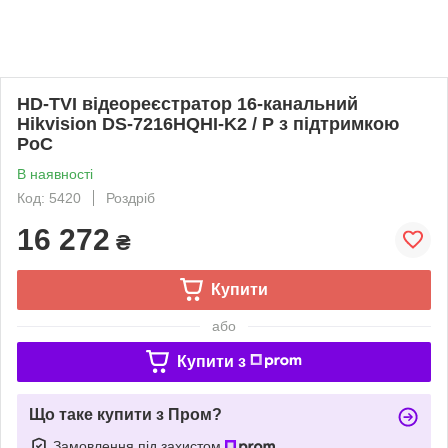
HD-TVI відеореєстратор 16-канальний
Hikvision DS-7216HQHI-K2 / P з підтримкою
PoC
В наявності
Код: 5420
Роздріб
16 272
₴
Купити
або
Купити з
Що таке купити з Пром?
Замовлення під захистом