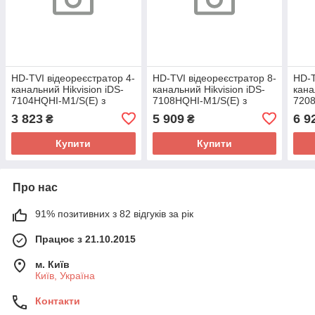
HD-TVI відеореєстратор 4-
HD-TVI відеореєстратор 8-
HD-T
канальний Hikvision iDS-
канальний Hikvision iDS-
кана
7104HQHI-M1/S(E) з
7108HQHI-M1/S(E) з
7208
підтримкою
підтримкою
підт
3 823
5 909
6 9
₴
₴
відеоаналітики для
відеоаналітики для
з 1 
системи
системи
Купити
Купити
Про нас
91% позитивних з 82 відгуків за рік
Працює з 21.10.2015
м. Київ
Київ, Україна
Контакти