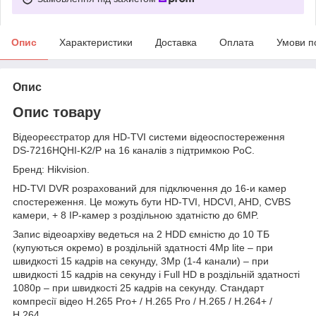
Опис
Характеристики
Доставка
Оплата
Умови п
Опис
Опис товару
Відеореєстратор для HD-TVI системи відеоспостереження
DS-7216HQHI-K2/P на 16 каналів з підтримкою PoC.
Бренд: Hikvision.
HD-TVI DVR розрахований для підключення до 16-и камер
спостереження. Це можуть бути HD-TVI, HDCVI, AHD, CVBS
камери, + 8 IP-камер з роздільною здатністю до 6MP.
Запис відеоархіву ведеться на 2 HDD ємністю до 10 ТБ
(купуються окремо) в роздільній здатності 4Mp lite – при
швидкості 15 кадрів на секунду, 3Mp (1-4 канали) – при
швидкості 15 кадрів на секунду і Full HD в роздільній здатності
1080p – при швидкості 25 кадрів на секунду. Стандарт
компресії відео H.265 Pro+ / H.265 Pro / H.265 / H.264+ /
H.264.