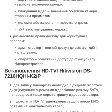
навмисне вимкнення камери;
блокування відео – зачинення об'єктива камери
стороннім предметом;
поломка або заповнення жорсткого диска;
збій в налаштуваннях мережі;
розмежувати права доступу для користувачів
паролем:
адміністратор – повний доступ до всіх функцій і
налаштувань;
оператор – обмежений доступ до функціоналу
відеореєстратора.
Встановлення HD-TVI Hikvision DS-
7216HQHI-K2/P
для запису відеоархіву необхідно під'єднати жорсткий
диск (купується окремо) до відповідного роз'єму SATA,
попередньо знявши верхню кришку відеореєстратора;
підключити HD-TVI відеокамери за допомогою BNC-
роз'ємів на коаксіальному кабелі;