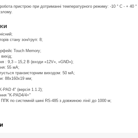
обота пристрою при дотриманні температурного режиму: -10 ° С - + 40 °
 злому.
ики
нісний;
торів стану зон/груп: 8;
ерфейс Touch Memory;
 вихід;
я : 9,3 – 15,2 В (входи «12V», «GND»);
ня: 55 мА;
тується транзисторним виходом: 50 мА;
ри: 88х160х19 мм;
-PAD 4" (версія 1.1.2);
ння "K-PAD4/4+"
ППК по системній шині RS-485 з довжиною лінії до 1000 м;
и