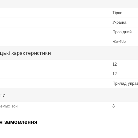
Тірас
Україна
Провідний
RS-485
цькі характеристики
12
12
Прилад управ
ути
емых зон
8
я замовлення