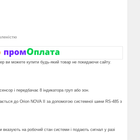
вленістю
пер ви можете купити будь-який товар не покидаючи сайту.
енсор і передбачає 8 індикатора груп або зон.
чається до Orion NOVA II за допомогою системної шини RS-485 з
ри вказують на робочий стан системи і подають сигнал у разі