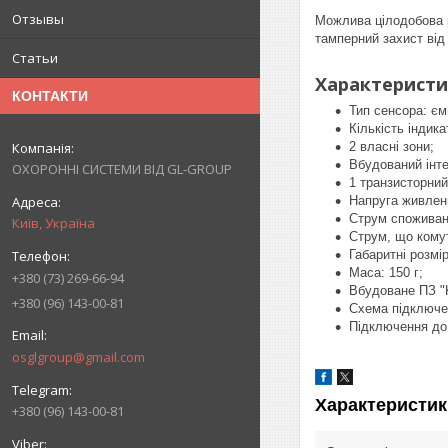
Отзывы
Можлива цілодобова р
тамперний захист від
Статьи
Характерист
КОНТАКТИ
Тип сенсора: єм
Кількість індика
2 власні зони;
Вбудований інт
ОХОРОННІ СИСТЕМИ ВІД GL-GROUP
1 транзисторний
Напруга живленн
Струм споживан
Київ, Україна
Струм, що кому
Габаритні розмі
Маса: 150 г;
+380 (73) 269-66-94
Вбудоване ПЗ "K
+380 (96) 143-00-81
Схема підключе
Підключення до 
osglgroup@gmail.com
Характеристик
+380 (96) 143-00-81