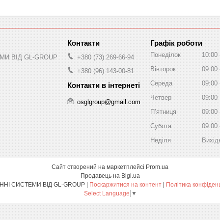
Графік роботи
Понеділок
10:00
МИ ВІД GL-GROUP
+380 (73) 269-66-94
Вівторок
09:00
+380 (96) 143-00-81
Середа
09:00
Четвер
09:00
osglgroup@gmail.com
Пʼятниця
09:00
Субота
09:00
Неділя
Вихід
Сайт створений на маркетплейсі
Prom.ua
Продавець на Bigl.ua
ОХОРОННІ СИСТЕМИ ВІД GL-GROUP |
Поскаржитися на контент
|
Політика конфіден
Select Language
▼