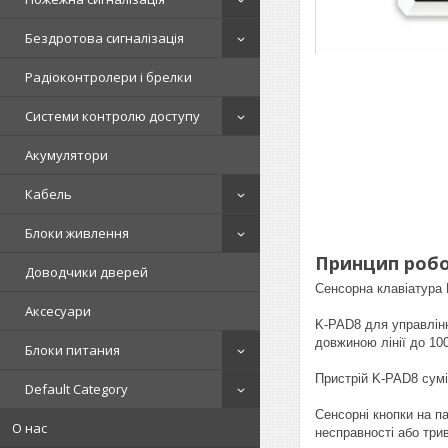
Бездротова сигналізація
Радіоконтролери і брелки
Системи контролю доступу
Акумулятори
Кабель
Блоки живлення
Принцип роб
Доводчики дверей
Сенсорна клавіатура 
Аксесуари
K-PAD8 для управлін
довжиною лінії до 10
Блоки питания
Пристрій K-PAD8 сумісн
Default Category
Сенсорні кнопки на па
О нас
несправності або трив