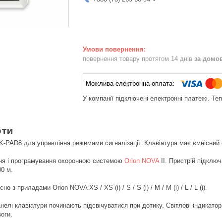
повернення товару протягом 14 днів
за домо
У компанії підключені електронні платежі. Те
оти
K-PAD8 для управління режимами сигналізації. Клавіатура має ємнісний с
ня і програмування охоронною системою
Orion NOVA
II. Пристрій підклю
00 м.
о з приладами Orion NOVA XS / XS (i) / S / S (i) / M / M (i) / L / L (i).
нелі клавіатури починають підсвічуватися при дотику. Світлові індикато
оги.