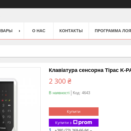
ОВАРЫ
О НАС
КОНТАКТЫ
ПРОГРАММА ЛО
Клавіатура сенсорна Тірас K-P
2 300 ₴
В наявності
Код:
4643
Купити
Купити з
+380 (73) 269-66-94