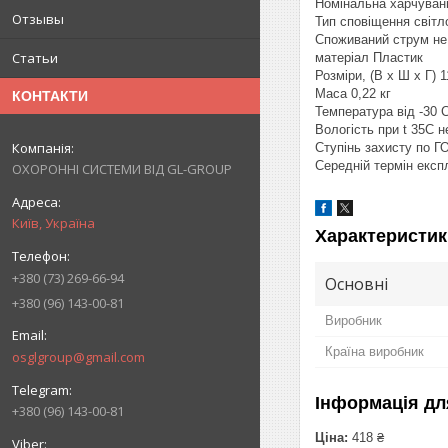
Номінальна харчуван
Отзывы
Тип сповіщення світл
Споживаний струм не
Статьи
матеріал Пластик
Розміри, (В х Ш х Г) 1
Маса 0,22 кг
КОНТАКТИ
Температура від -30 
Вологість при t 35С 
Ступінь захисту по Г
Середній термін експ
ОХОРОННІ СИСТЕМИ ВІД GL-GROUP
Київ, Україна
Характеристик
+380 (73) 269-66-94
Основні
+380 (96) 143-00-81
Виробник
Країна виробник
osglgroup@gmail.com
Інформація дл
+380 (96) 143-00-81
Ціна:
418 ₴