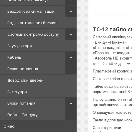
Бездротова сигналізація
Радіоконтролери і брелки
ТС-12 табло с
Системи контролю доступу
Світловий оповіщува
«Вихід» «Пожежа»
Акумулятори
«Газ не входить!» «Г
«Порошок не входить
Кабель
«Аерозоль НЕ входит
«------->» «Вихід --->»
Блоки живлення
Пластиковий корпус з
Світлове табло є ева
Доводчики дверей
Табло встановлюються
Аксесуари
нормами пожежної бе
Напруга живлення таб
Блоки питания
що забезпечує автома
Оповіщувач має естет
Default Category
Табло відповідає нор
О нас
Характеристики: