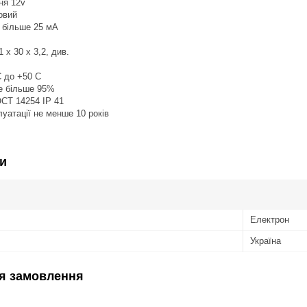
ня 12v
овий
 більше 25 мА
1 х 30 х 3,2, див.
С до +50 С
не більше 95%
ОСТ 14254 ІР 41
луатації не менше 10 років
и
Електрон
Україна
я замовлення