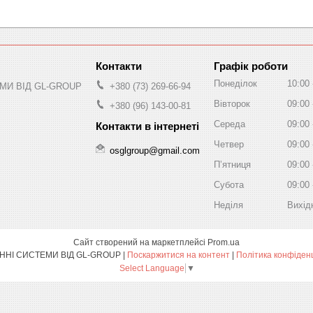
Графік роботи
Понеділок
10:00
МИ ВІД GL-GROUP
+380 (73) 269-66-94
Вівторок
09:00
+380 (96) 143-00-81
Середа
09:00
Четвер
09:00
osglgroup@gmail.com
Пʼятниця
09:00
Субота
09:00
Неділя
Вихід
Сайт створений на маркетплейсі
Prom.ua
ОХОРОННІ СИСТЕМИ ВІД GL-GROUP |
Поскаржитися на контент
|
Політика конфіден
Select Language
▼