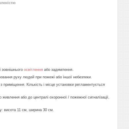
вленістю
і зовнішнього
освітлення
або задимлення.
лювання руху людей при пожежі або іншої небезпеки.
з приміщення. Кількість і місце установки регламентується
живлення або до централі охоронної / пожежної сигналізації,
у: висота 11 см, ширина 30 см.