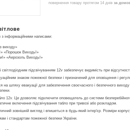
повернення товару протягом 14 днів
за домо
вітлове
ч з інформаційними написами:
аз виходу»
!» «Порошок Виходь!»
и!» «Аерозоль Виходь!»
і світлодіодним підсвічуванням 12v забезпечує видимість при відсутност
куаційним знаком пожежної безпеки і призначений для оповіщення і регу
 на шляху евакуації для забезпечення своєчасного і безпечного виходу 
зпеки.
ло 12v. Це дозволяє підключити оповещатель до системи безперебійного 
тичне включення підсвічування табло при тривозі або розкладом.
ичний зовнішній вигляд і впишеться в будь-який інтер'єр. Розміри корпус
мам і стандартам пожежної безпеки України.