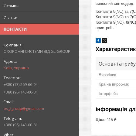
виносний світлодіод.
Отзывы
Контакти 8(NC) та 7(C
Контакти 9(NO) та 7(C
Статьи
Контакти 9(NO), 8(N
пристроїв.
КОНТАКТИ
Характеристик
ОХОРОННІ СИСТЕМИ ВІД GL-GROUP
Основні атриб
Київ, Україна
Виробник
+380 (73) 269-66-94
Країна виробник
+380 (96) 143-00-81
Інтерфейс
osglgroup@gmail.com
Інформація дл
Ціна:
115 ₴
+380 (96) 143-00-81