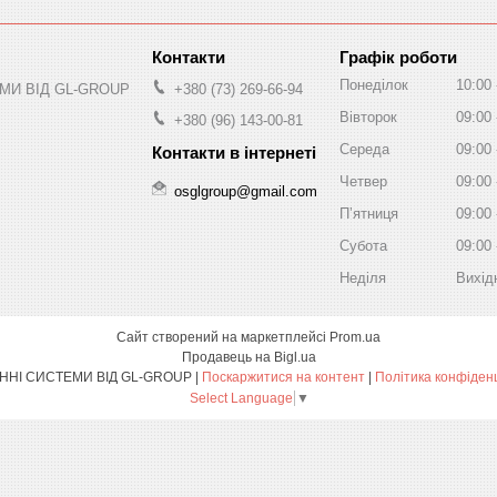
Графік роботи
Понеділок
10:00
МИ ВІД GL-GROUP
+380 (73) 269-66-94
Вівторок
09:00
+380 (96) 143-00-81
Середа
09:00
Четвер
09:00
osglgroup@gmail.com
Пʼятниця
09:00
Субота
09:00
Неділя
Вихід
Сайт створений на маркетплейсі
Prom.ua
Продавець на Bigl.ua
ОХОРОННІ СИСТЕМИ ВІД GL-GROUP |
Поскаржитися на контент
|
Політика конфіден
Select Language
▼