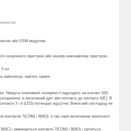
вленістю
траллю або GSM модулем.
ого охоронного пристрою або іншому виконавчому пристрою,
 5 шт.
а забезпечує пам'ять тривог.
ки. Напруга позитивної полярності надходить на контакт 5(К)
згодження, а негативний дріт або контакту до контакту 6(Е). В
онтакти 3 і 4 (LED) потенціал відсутня, Виносний світлодіод не
ння контактів 7(COM) і 9(NO), а так само включенню виносного
(NC) і замикаються контакти 7(COM) і 9(NO) і світиться