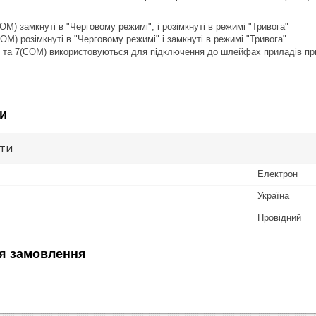
OM) замкнуті в "Черговому режимі", і розімкнуті в режимі "Тривога"
OM) розімкнуті в "Черговому режимі" і замкнуті в режимі "Тривога"
C) та 7(COM) використовуються для підключення до шлейфах приладів пр
и
ути
Електрон
Україна
Провідний
я замовлення