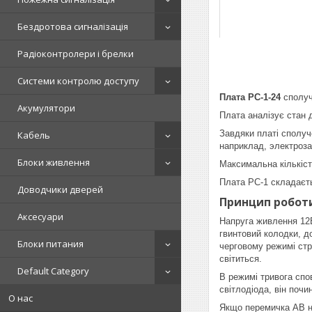
Бездротова сигналізація
Радіоконтролери і брелки
Системи контролю доступу
Плата PC-1-24
сполуч
Акумулятори
Плата аналізує стан 
Завдяки платі сполу
Кабель
наприклад, электроза
Блоки живлення
Максимальна кількіст
Плата PC-1 складаєтьс
Доводчики дверей
Принцип робот
Аксесуари
Напруга живлення 12В
гвинтовий колодки, до
Блоки питания
черговому режимі стру
світиться.
Default Category
В режимі тривога спов
світлодіода, він почи
О нас
Якщо перемичка АВ не