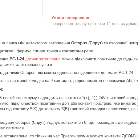
повернення товару протягом 14 днів
за домо
на ланка між детектором затоплення
Octopus (Спрут)
та охоронної цен
датчика і формує сигнал тривоги контактами реле.
чення
PC-1-24
датчик затоплення
можна підключити практично до будь-як
движке, электронасосу та ін.
ь датчиків Octopus, які можна одночасно підключити до плати PC-1-24 ―
я з гвинтової колодки на 9 контактів, радіоелементів і перемички АВ, як
и:
 постійного струму надходить на контакти 1(+), 2(-) 24V гвинтовий колод
 якої підключається позитивний дріт або контакт пристрою, яке вимагає у
м від контакту 5(К) до контакту 6(Е) гвинтовий колодки непротекает, на к
іщувач Octopus (Спрут) з'єднує контакти 5 і 6, що призводить до з'єдна
нає світитися.
 встановлена, то тільки на час Тривоги розмикаються контакти 7(COM) і 8