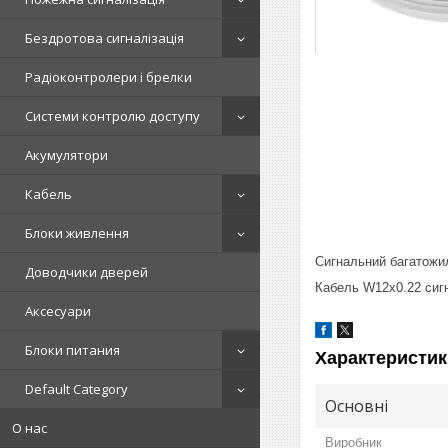
Бездротова сигналізація
Радіоконтролери і брелки
Системи контролю доступу
Акумулятори
Кабель
Блоки живлення
Сигнальний багатожи
Доводчики дверей
Кабель W12x0.22 сигн
Аксесуари
Блоки питания
Характеристик
Default Category
Основні
О нас
Виробник