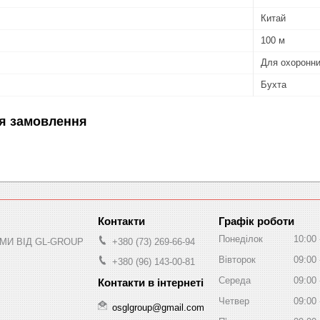
Китай
100 м
Для охоронн
Бухта
я замовлення
Графік роботи
Понеділок
10:00
МИ ВІД GL-GROUP
+380 (73) 269-66-94
Вівторок
09:00
+380 (96) 143-00-81
Середа
09:00
Четвер
09:00
osglgroup@gmail.com