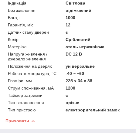
Індикація
Світлова
Без живлення
відімкнений
Вага, г
1000
Гарантія, міс
12
Датчик стану дверей
є
Колір
Сріблястий
Матеріал
сталь нержавіюча
Напруга живлення /
DC 12 В
джерело живлення
Положення на дверях
універсальне
Робоча температура, °C
-40 ~ +60
Розміри, мм
225 x 34 x 38
Струм споживання, мА
1200
Таймер затримки
є
Тип встановлення
врізне
Тип пристрою
електроригельний замок
Приховати