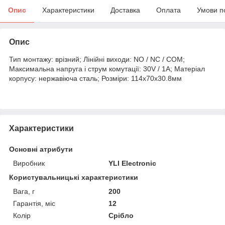
Опис
Характеристики
Доставка
Оплата
Умови п
Опис
Тип монтажу: врізний; Лінійні виходи: NO / NC / COM;
Максимальна напруга і струм комутації: 30V / 1А; Матеріал
корпусу: нержавіюча сталь; Розміри: 114x70x30.8мм
Характеристики
Основні атрибути
Виробник
YLI Electronic
Користувальницькі характеристики
Вага, г
200
Гарантія, міс
12
Колір
Срібло