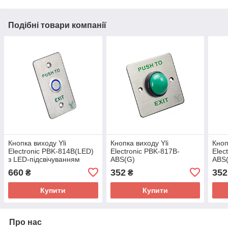
Подібні товари компанії
Кнопка виходу Yli
Кнопка виходу Yli
Кноп
Electronic PBK-814B(LED)
Electronic PBK-817B-
Elec
з LED-підсвічуванням
ABS(G)
ABS
660
352
352
₴
₴
Купити
Купити
Про нас