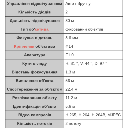
Управління підсвічуванням
Авто / Вручну
Кількість діодів
2
Дальність підсвічування
30 м
Тип об'
єктива
фіксований об'єктив
Фокусна відстань
3.6 мм
Кріплення
об'єктива
Ф14
Апаратура
F1.0
Кути огляду
H: 81 °; V: 44 °; D: 97 °
Відстань фокусування
1.3 м
Виявлення об'єкта
56 м
Спостереження за об'єктом
22.4 м
Розпізнавання об'єкту
11.2 м
Ідентифікація об'єкта
5.6 м
Відео компресія
H.265, H.264, H.264B, MJPEG
Кількість потоків
2 потоку