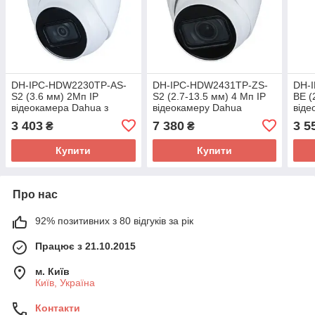
DH-IPC-HDW2230TP-AS-
DH-IPC-HDW2431TP-ZS-
DH-
S2 (3.6 мм) 2Мп IP
S2 (2.7-13.5 мм) 4 Мп IP
BE (
відеокамера Dahua з
відеокамеру Dahua
віде
вбудованим мікрофоном
вбу
3 403
7 380
3 5
₴
₴
Купити
Купити
Про нас
92% позитивних з 80 відгуків за рік
Працює з 21.10.2015
м. Київ
Київ, Україна
Контакти