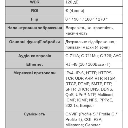
WDR
120 дБ
ROI
Є (4 зони)
Flip
0 ° / 90 ° / 180 ° / 270 °
Налаштування зображення
Яскравість, контрастність,
насиченість
Основні функції обробки
Дзеркальне відображення,
приватні маски (4 зони)
Аудіо компресія
G.711A; G.711Mu; G.726; AAC
Ethernet
RJ -45 (10 / 100Base -T)
Мережеві протоколи
IPv4, IPv6, HTTP, HTTPS,
TCP, UDP, ARP, RTP, RTSP,
RTCP, RTMP, SMTP, FTP,
SFTP, DHCP, DNS, DDNS,
QoS, UPnP, NTP, Multicast,
ICMP, IGMP, NFS, PPPoE,
802.1x, Bonjour
Сумісність
ONVIF (Profile S / Profile G /
Profile T); CGI; P2P;
Milestone; Genetec