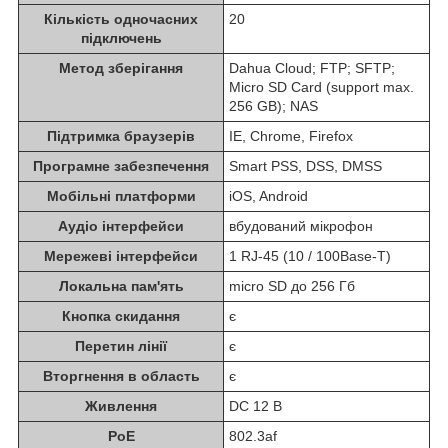
Кількість одночасних
20
підключень
Метод зберігання
Dahua Cloud; FTP; SFTP;
Micro SD Card (support max.
256 GB); NAS
Підтримка браузерів
IE, Chrome, Firefox
Програмне забезпечення
Smart PSS, DSS, DMSS
Мобільні платформи
iOS, Android
Аудіо інтерфейси
вбудований мікрофон
Мережеві інтерфейси
1 RJ-45 (10 / 100Base-T)
Локальна пам'ять
micro SD до 256 Гб
Кнопка скидання
є
Перетин лінії
є
Вторгнення в область
є
Живлення
DC 12 В
PoE
802.3af