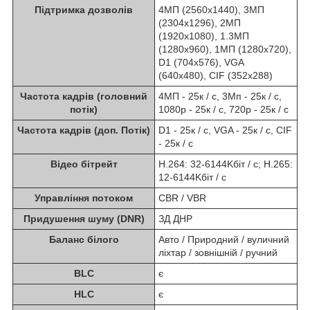
Підтримка дозволів
4МП (2560х1440), 3MП
(2304x1296), 2МП
(1920x1080), 1.3MП
(1280x960), 1МП (1280x720),
D1 (704x576), VGA
(640x480), CIF (352x288)
Частота кадрів (головний
4МП - 25к / с, 3Мп - 25к / с,
потік)
1080р - 25к / с, 720р - 25к / с
Частота кадрів (доп. Потік)
D1 - 25к / c, VGA - 25к / с, CIF
- 25к / с
Відео бітрейт
H.264: 32-6144Kбіт / с; H.265:
12-6144Kбіт / с
Управління потоком
CBR / VBR
Придушення шуму (DNR)
ЗД ДНР
Баланс білого
Авто / Природний / вуличний
ліхтар / зовнішній / ручний
BLC
є
HLC
є