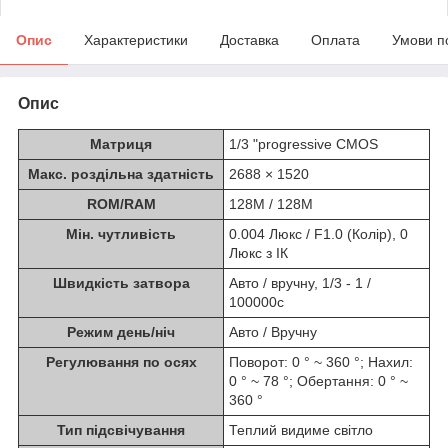
Опис
Характеристики
Доставка
Оплата
Умови п
Опис
Матриця
1/3 "progressive CMOS
Макс. роздільна здатність
2688 × 1520
ROM/RAM
128M / 128M
Мін. чутливість
0.004 Люкс / F1.0 (Колір), 0
Люкс з ІК
Швидкість затвора
Авто / вручну, 1/3 - 1 /
100000с
Режим день/ніч
Авто / Вручну
Регулювання по осях
Поворот: 0 ° ~ 360 °; Нахил:
0 ° ~ 78 °; Обертання: 0 ° ~
360 °
Тип підсвічування
Теплий видиме світло