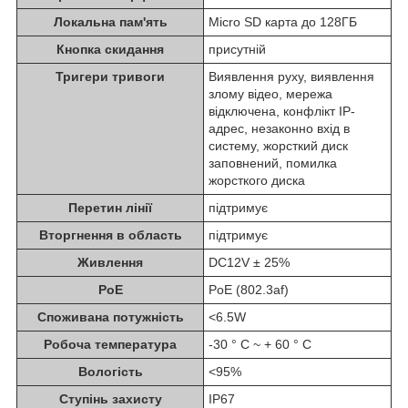
Локальна пам'ять
Micro SD карта до 128ГБ
Кнопка скидання
присутній
Тригери тривоги
Виявлення руху, виявлення
злому відео, мережа
відключена, конфлікт IP-
адрес, незаконно вхід в
систему, жорсткий диск
заповнений, помилка
жорсткого диска
Перетин лінії
підтримує
Вторгнення в область
підтримує
Живлення
DC12V ± 25%
PoE
PoE (802.3af)
Споживана потужність
<6.5W
Робоча температура
-30 ° C ~ + 60 ° C
Вологість
<95%
Ступінь захисту
IP67