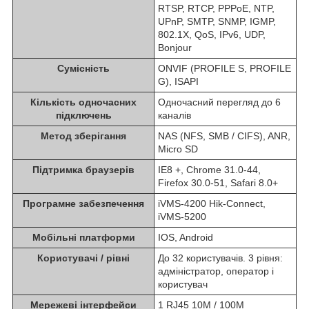
RTSP, RTCP, PPPoE, NTP,
UPnP, SMTP, SNMP, IGMP,
802.1X, QoS, IPv6, UDP,
Bonjour
Сумісність
ONVIF (PROFILE S, PROFILE
G), ISAPI
Кількість одночасних
Одночасний перегляд до 6
підключень
каналів
Метод зберігання
NAS (NFS, SMB / CIFS), ANR,
Micro SD
Підтримка браузерів
IE8 +, Chrome 31.0-44,
Firefox 30.0-51, Safari 8.0+
Програмне забезпечення
iVMS-4200 Hik-Connect,
iVMS-5200
Мобільні платформи
IOS, Android
Користувачі / рівні
До 32 користувачів. 3 рівня:
адміністратор, оператор і
користувач
Мережеві інтерфейси
1 RJ45 10M / 100M