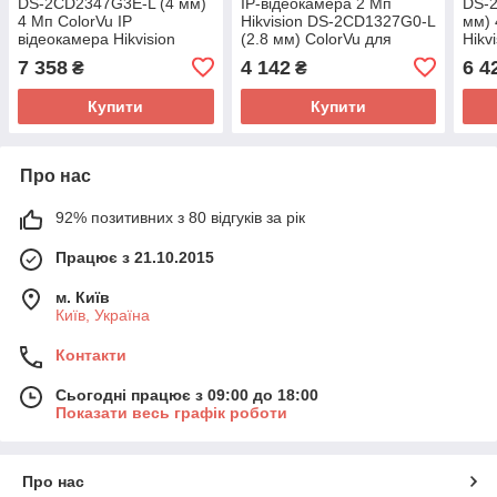
DS-2CD2347G3E-L (4 мм)
IP-відеокамера 2 Мп
DS-2
4 Мп ColorVu IP
Hikvision DS-2CD1327G0-L
мм) 
відеокамера Hikvision
(2.8 мм) ColorVu для
Hikv
системи відеонагляду
7 358
4 142
6 4
₴
₴
Купити
Купити
Про нас
92% позитивних з 80 відгуків за рік
Працює з 21.10.2015
м. Київ
Київ, Україна
Контакти
Сьогодні працює з 09:00 до 18:00
Показати весь графік роботи
Про нас