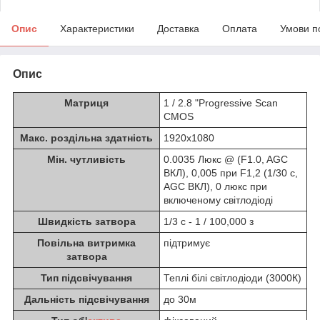
Опис
Характеристики
Доставка
Оплата
Умови п
Опис
Матриця
1 / 2.8 "Progressive Scan
CMOS
Макс. роздільна здатність
1920x1080
Мін. чутливість
0.0035 Люкс @ (F1.0, AGC
ВКЛ), 0,005 при F1,2 (1/30 с,
AGC ВКЛ), 0 люкс при
включеному світлодіоді
Швидкість затвора
1/3 с - 1 / 100,000 з
Повільна витримка
підтримує
затвора
Тип підсвічування
Теплі білі світлодіоди (3000К)
Дальність підсвічування
до 30м