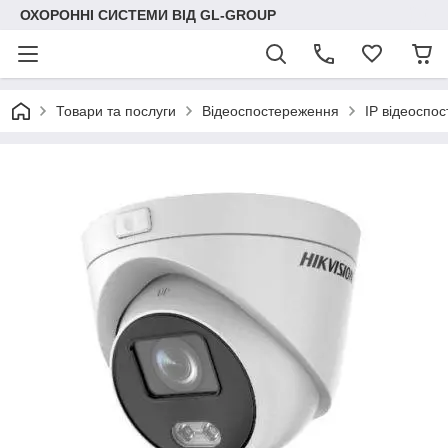
ОХОРОННІ СИСТЕМИ ВІД GL-GROUP
Товари та послуги
Відеоспостереження
IP відеоспо