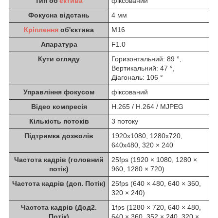
Тип об'
єктива
фіксований
Фокусна відстань
4 мм
Кріплення
об'єктива
M16
Апаратура
F1.0
Кути огляду
Горизонтальний: 89 °,
Вертикальний: 47 °,
Діагональ: 106 °
Управління фокусом
фіксований
Відео компресія
H.265 / H.264 / MJPEG
Кількість потоків
3 потоку
Підтримка дозволів
1920x1080, 1280x720,
640x480, 320 × 240
Частота кадрів (головний
25fps (1920 × 1080, 1280 ×
потік)
960, 1280 × 720)
Частота кадрів (доп. Потік)
25fps (640 × 480, 640 × 360,
320 × 240)
Частота кадрів (Дод2.
1fps (1280 × 720, 640 × 480,
Потік)
640 × 360, 352 × 240, 320 ×