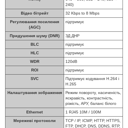
240)
Відео бітрейт
32 Kbps to 8 Mbps
Регулювання посилення
підтримує
(AGC)
Придушення шуму (DNR)
ЗД ДНР
BLC
підтримує
HLC
підтримує
WDR
120dB
ROI
підтримує
SVC
Підтримує кодування H.264 і
H.265
Налаштування зображення
Режим повороту, насиченість,
яскравість, контрастність,
різкість, АРУ, баланс білого
Ethernet
1 RJ45 10M / 100M
Мережеві протоколи
TCP / IP, ICMP, HTTP, HTTPS,
FTP, DHCP, DNS, DDNS, RTP,