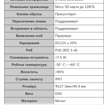
Локальное хранилище
Micro SD карта до 128ГБ
Кнопка сброса
Присутствует
Пересечение линии
Поддерживает
Вторжение в область
Поддерживает
Виявлення осіб
Підтримує
Харчування
DC12V ± 25%
PoE
PoE (802.3 af)
Споживана потужність
<7.5 W
Робоча температура
-30° C ~ +60° C
Вологість
<95%
Ступінь захисту
IP67
Розміри
Φ127.3мм×95.9 мм
Вага
635г
Матеріал
Метал