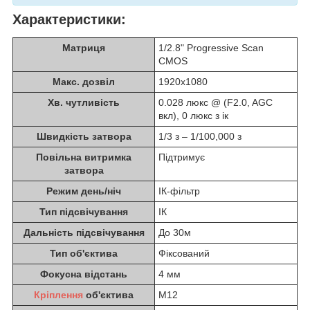
Характеристики:
Матриця
1/2.8" Progressive Scan
CMOS
Макс. дозвіл
1920x1080
Хв. чутливість
0.028 люкс @ (F2.0, AGC
вкл), 0 люкс з ік
Швидкість затвора
1/3 з – 1/100,000 з
Повільна витримка
Підтримує
затвора
Режим день/ніч
ІК-фільтр
Тип підсвічування
ІК
Дальність підсвічування
До 30м
Тип об'єктива
Фіксований
Фокусна відстань
4 мм
Кріплення
об'єктива
M12