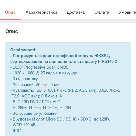
Опис
Характеристики
Доставка
Оплата
Умови п
Опис
Особливості:
- Підтримується криптографічний модуль HIKSSL,
сертифікований на відповідність стандарту FIPS140-2
- 1/2.8" Progressive Scan CMOS
- 1920 х 1080 @ 25 кадрів в секунду
- 3 відеопотоку
- Фіксований об'
єктив
4 мм
- Чутливість: Колір: 0.01 Люкс/(F1.2, AGC вкл), 0.028 Люкс/
(F2.0, AGC вкл); 0 Люкс з ІК
- BLC / 3D DNR / ROI / HLC
- H. 265+, H. 265, H. 264+, H. 264
- 3-х осьове регулювання
- Вбудований слот Micro SD / SDHC / SDXC, до 128Гб
- WDR 120 дБ
- IP67