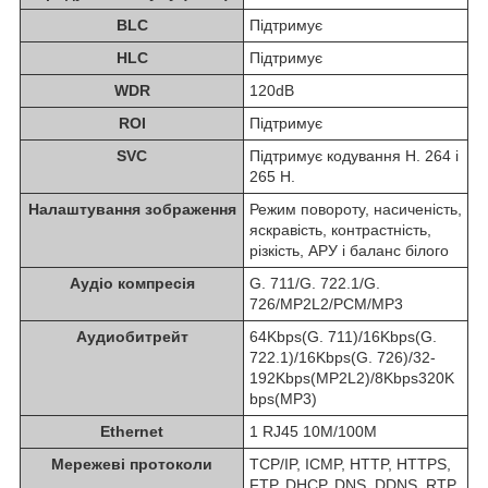
BLC
Підтримує
HLC
Підтримує
WDR
120dB
ROI
Підтримує
SVC
Підтримує кодування H. 264 і
265 H.
Налаштування зображення
Режим повороту, насиченість,
яскравість, контрастність,
різкість, АРУ і баланс білого
Аудіо компресія
G. 711/G. 722.1/G.
726/MP2L2/PCM/MP3
Аудиобитрейт
64Kbps(G. 711)/16Kbps(G.
722.1)/16Kbps(G. 726)/32-
192Kbps(MP2L2)/8Kbps320K
bps(MP3)
Ethernet
1 RJ45 10M/100M
Мережеві протоколи
TCP/IP, ICMP, HTTP, HTTPS,
FTP, DHCP, DNS, DDNS, RTP,