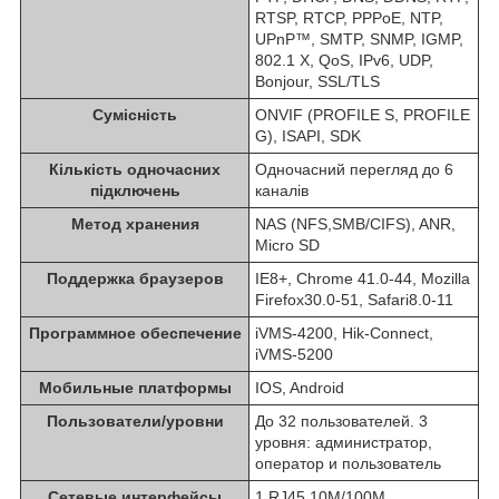
RTSP, RTCP, PPPoE, NTP,
UPnP™, SMTP, SNMP, IGMP,
802.1 X, QoS, IPv6, UDP,
Bonjour, SSL/TLS
Сумісність
ONVIF (PROFILE S, PROFILE
G), ISAPI, SDK
Кількість одночасних
Одночасний перегляд до 6
підключень
каналів
Метод хранения
NAS (NFS,SMB/CIFS), ANR,
Micro SD
Поддержка браузеров
IE8+, Chrome 41.0-44, Mozilla
Firefox30.0-51, Safari8.0-11
Программное обеспечение
iVMS-4200, Hik-Connect,
iVMS-5200
Мобильные платформы
IOS, Android
Пользователи/уровни
До 32 пользователей. 3
уровня: администратор,
оператор и пользователь
Сетевые интерфейсы
1 RJ45 10M/100M