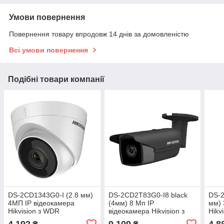
Умови повернення
Повернення товару впродовж 14 днів за домовленістю
Всі умови повернення
Подібні товари компанії
DS-2CD1343G0-I (2.8 мм)
DS-2CD2T83G0-I8 black
DS-
4МП IP відеокамера
(4мм) 8 Мп IP
мм) 
Hikvision з WDR
відеокамера Hikvision з
Hikv
функціями IVS і
4 192
9 109
4 8