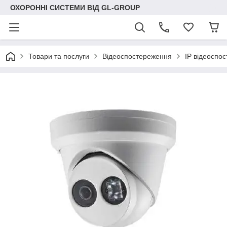
ОХОРОННІ СИСТЕМИ ВІД GL-GROUP
Товари та послуги
Відеоспостереження
IP відеоспо