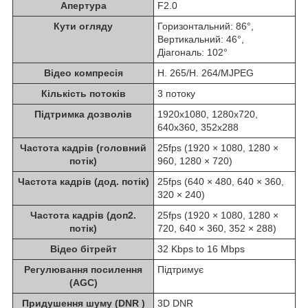
Апертура
F2.0
Кути огляду
Горизонтальний: 86°,
Вертикальний: 46°,
Діагональ: 102°
Відео компресія
H. 265/H. 264/MJPEG
Кількість потоків
3 потоку
Підтримка дозволів
1920x1080, 1280x720,
640x360, 352x288
Частота кадрів (головний
25fps (1920 × 1080, 1280 ×
потік)
960, 1280 × 720)
Частота кадрів (дод. потік)
25fps (640 × 480, 640 × 360,
320 × 240)
Частота кадрів (доп2.
25fps (1920 × 1080, 1280 ×
потік)
720, 640 × 360, 352 × 288)
Відео бітрейт
32 Kbps to 16 Mbps
Регулювання посилення
Підтримує
(AGC)
Придушення шуму (DNR )
3D DNR