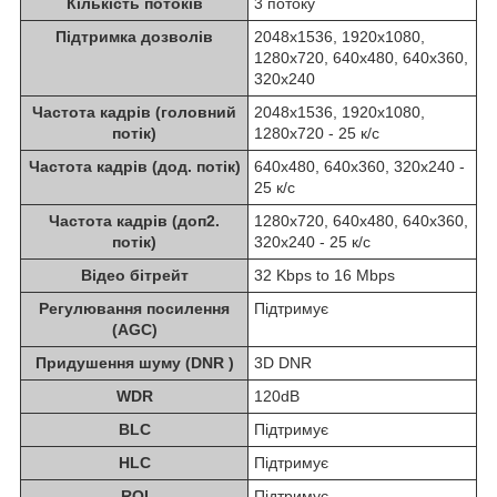
Кількість потоків
3 потоку
Підтримка дозволів
2048x1536, 1920x1080,
1280x720, 640x480, 640x360,
320x240
Частота кадрів (головний
2048x1536, 1920x1080,
потік)
1280x720 - 25 к/с
Частота кадрів (дод. потік)
640x480, 640x360, 320x240 -
25 к/с
Частота кадрів (доп2.
1280x720, 640x480, 640x360,
потік)
320x240 - 25 к/с
Відео бітрейт
32 Kbps to 16 Mbps
Регулювання посилення
Підтримує
(AGC)
Придушення шуму (DNR )
3D DNR
WDR
120dB
BLC
Підтримує
HLC
Підтримує
ROI
Підтримує