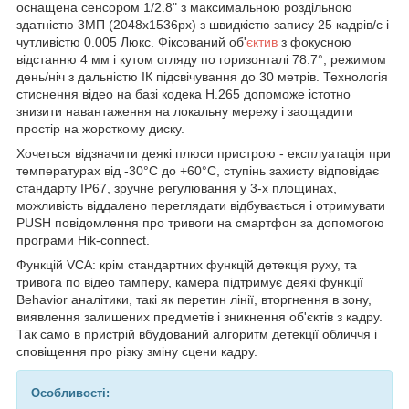
оснащена сенсором 1/2.8" з максимальною роздільною
здатністю 3МП (2048x1536px) з швидкістю запису 25 кадрів/с і
чутливістю 0.005 Люкс. Фіксований об'
єктив
з фокусною
відстанню 4 мм і кутом огляду по горизонталі 78.7°, режимом
день/ніч з дальністю ІК підсвічування до 30 метрів. Технологія
стиснення відео на базі кодека Н.265 допоможе істотно
знизити навантаження на локальну мережу і заощадити
простір на жорсткому диску.
Хочеться відзначити деякі плюси пристрою - експлуатація при
температурах від -30°C до +60°C, ступінь захисту відповідає
стандарту IP67, зручне регулювання у 3-х площинах,
можливість віддалено переглядати відбувається і отримувати
PUSH повідомлення про тривоги на смартфон за допомогою
програми Hik-connect.
Функцій VCA: крім стандартних функцій детекція руху, та
тривога по відео тамперу, камера підтримує деякі функції
Behavior аналітики, такі як перетин лінії, вторгнення в зону,
виявлення залишених предметів і зникнення об'єктів з кадру.
Так само в пристрій вбудований алгоритм детекції обличчя і
сповіщення про різку зміну сцени кадру.
Особливості: