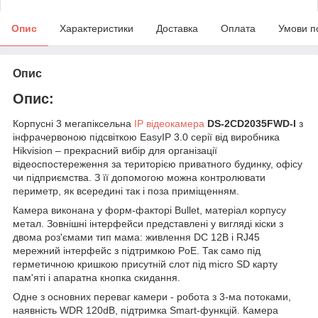
Опис
Характеристики
Доставка
Оплата
Умови п
Опис
Опис:
Корпусні 3 мегапіксельна
IP відеокамера
DS-2CD2035FWD-I
з
інфрачервоною підсвіткою EasyIP 3.0 серії від виробника
Hikvision – прекрасний вибір для організації
відеоспостереження за територією приватного будинку, офісу
чи підприємства. З її допомогою можна контролювати
периметр, як всередині так і поза приміщенням.
Камера виконана у форм-факторі Bullet, матеріал корпусу
метал. Зовнішні інтерфейси представлені у вигляді кіски з
двома роз'ємами тип мама: живлення DC 12В і RJ45
мережний інтерфейс з підтримкою PoE. Так само під
герметичною кришкою присутній слот під micro SD карту
пам'яті і апаратна кнопка скидання.
Одне з основних переваг камери - робота з 3-ма потоками,
наявність WDR 120dB, підтримка Smart-функцій. Камера