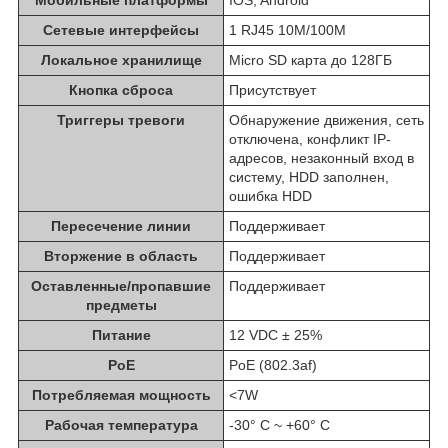
Мобильные платформы
IOS, Android
Сетевые интерфейсы
1 RJ45 10M/100M
Локальное хранилище
Micro SD карта до 128ГБ
Кнопка сброса
Присутствует
Триггеры тревоги
Обнаружение движения, сеть
отключена, конфликт IP-
адресов, незаконный вход в
систему, HDD заполнен,
ошибка HDD
Пересечение линии
Поддерживает
Вторжение в область
Поддерживает
Оставленные/пропавшие
Поддерживает
предметы
Питание
12 VDC ± 25%
PoE
PoE (802.3af)
Потребляемая мощность
<7W
Рабочая температура
-30° C ~ +60° C