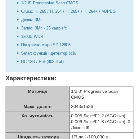
1/2.8" Progressive Scan CMOS
Стиск: H. 265 / H. 264 / H. 265+ / H. 264+ / MJPEG
Дозвіл 3Мп
Запис: 3Мп - 25 кадрів/с
120dB WDR
Підтримка мікро SD 128Гб
Smart функції і детектор осіб
DC 12В / PoE(802.3 at)
Характеристики:
Матриця
1/2.8" Progressive Scan
CMOS
Макс. дозвіл
2048x1536
Хв. чутливість
0.005 Люкс/F1.2 (AGC вкл),
0.009 Люкс/F1.6 (AGC вкл), 0
Люкс з ІК
Швидкість затвора
1/3 до 1/100,000 з