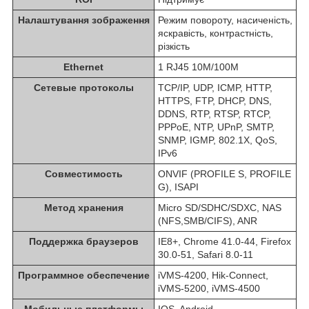
Налаштування зображення
Режим повороту, насиченість,
яскравість, контрастність,
різкість
Ethernet
1 RJ45 10M/100M
Сетевые протоколы
TCP/IP, UDP, ICMP, HTTP,
HTTPS, FTP, DHCP, DNS,
DDNS, RTP, RTSP, RTCP,
PPPoE, NTP, UPnP, SMTP,
SNMP, IGMP, 802.1X, QoS,
IPv6
Совместимость
ONVIF (PROFILE S, PROFILE
G), ISAPI
Метод хранения
Micro SD/SDHC/SDXC, NAS
(NFS,SMB/CIFS), ANR
Поддержка браузеров
IE8+, Chrome 41.0-44, Firefox
30.0-51, Safari 8.0-11
Программное обеспечение
iVMS-4200, Hik-Connect,
iVMS-5200, iVMS-4500