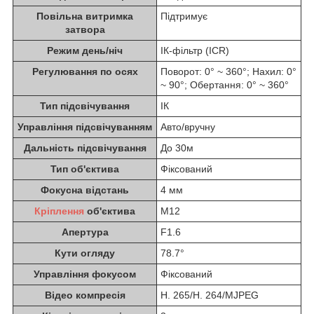
Повільна витримка
Підтримує
затвора
Режим день/ніч
ІК-фільтр (ICR)
Регулювання по осях
Поворот: 0° ~ 360°; Нахил: 0°
~ 90°; Обертання: 0° ~ 360°
Тип підсвічування
ІК
Управління підсвічуванням
Авто/вручну
Дальність підсвічування
До 30м
Тип об'єктива
Фіксований
Фокусна відстань
4 мм
Кріплення
об'єктива
M12
Апертура
F1.6
Кути огляду
78.7°
Управління фокусом
Фіксований
Відео компресія
H. 265/H. 264/MJPEG