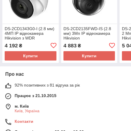
DS-2CD1343G0-I (2.8 мм)
DS-2CD2135FWD-IS (2.8
DS-2
4МП IP відеокамера
мм) 3Мп IP відеокамера
2 Мп
Hikvision з WDR
Hikvision
Hikv
4 192
4 883
5 0
₴
₴
Купити
Купити
Про нас
92% позитивних з 81 відгука за рік
Працює з 21.10.2015
м. Київ
Київ, Україна
Контакти