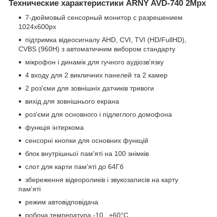
Технические характеристики ARNY AVD-740 2Mpx
7-дюймовый сенсорный монитор с разрешением
1024x600px
підтримка відеосигналу AHD, CVI, TVI (HD/FullHD),
CVBS (960H) з автоматичним вибором стандарту
мікрофон і динамік для гучного аудіозв'язку
4 входу для 2 викличних панелей та 2 камер
2 роз'єми для зовнішніх датчиків тривоги
вихід для зовнішнього екрана
роз'єми для основного і підлеглого домофона
функція інтеркома
сенсорні кнопки для основних функцій
блок внутрішньої пам'яті на 100 знімків
слот для карти пам'яті до 64Гб
збереження відеороликів і звукозаписів на карту
пам'яті
режим автовідповідача
робоча температура -10...+60°С