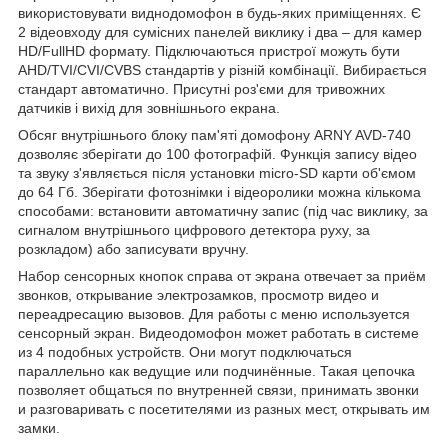
використовувати виднодомофон в будь-яких приміщеннях. Є
2 відеовходу для сумісних панелей виклику і два – для камер
HD/FullHD формату. Підключаються пристрої можуть бути
AHD/TVI/CVI/CVBS
стандартів у різній комбінації. Вибирається
стандарт автоматично. Присутні роз'єми для тривожних
датчиків і вихід для зовнішнього екрана.
Обсяг внутрішнього блоку пам'яті домофону ARNY AVD-740
дозволяє зберігати до 100 фотографій. Функція запису відео
та звуку з'являється після установки micro-SD карти об'ємом
до 64 Гб. Зберігати фотознімки і відеоролики можна кількома
способами: встановити автоматичну запис (під час виклику, за
сигналом внутрішнього цифрового детектора руху, за
розкладом) або записувати вручну.
Набор сенсорных кнопок справа от экрана отвечает за приём
звонков, открывание электрозамков, просмотр видео и
переадресацию вызовов. Для работы с меню используется
сенсорный экран. Видеодомофон может работать в системе
из 4 подобных устройств. Они могут подключаться
параллельно как ведущие или подчинённые. Такая цепочка
позволяет общаться по внутренней связи, принимать звонки
и разговаривать с посетителями из разных мест, открывать им
замки.