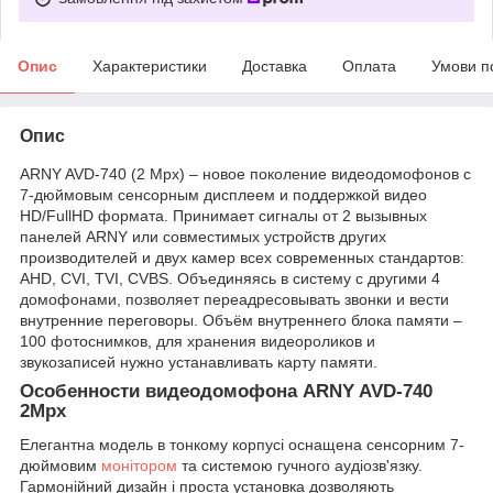
Опис
Характеристики
Доставка
Оплата
Умови п
Опис
ARNY AVD-740 (2 Mpx) – новое поколение видеодомофонов с
7-дюймовым сенсорным дисплеем и поддержкой видео
HD/FullHD формата. Принимает сигналы от 2 вызывных
панелей ARNY или совместимых устройств других
производителей и двух камер всех современных стандартов:
AHD, CVI, TVI, CVBS. Объединяясь в систему с другими 4
домофонами, позволяет переадресовывать звонки и вести
внутренние переговоры. Объём внутреннего блока памяти –
100 фотоснимков, для хранения видеороликов и
звукозаписей нужно устанавливать карту памяти.
Особенности видеодомофона ARNY AVD-740
2Mpx
Елегантна модель в тонкому корпусі оснащена сенсорним 7-
дюймовим
монітором
та системою гучного аудіозв'язку.
Гармонійний дизайн і проста установка дозволяють