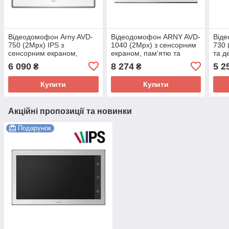
Відеодомофон Arny AVD-
Відеодомофон ARNY AVD-
Віде
750 (2Mpx) IPS з
1040 (2Mpx) з сенсорним
730 
сенсорним екраном,
екраном, пам'ятю та
та д
пам'ятю та детектором
детектором руху
6 090
8 274
5 2
₴
₴
руху
Купити
Купити
Акційні пропозиції та новинки
Подарунок