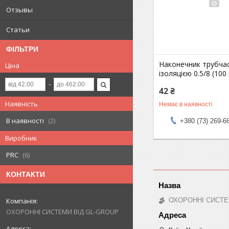
Отзывы
Статьи
ФІЛЬТРИ
Наконечник трубча
Ціна
ізоляцією 0.5/8 (100
42 ₴
Наявність
Немає в наявності
В наявності
2
+380 (73) 269-6
Виробник
PRC
6
КОНТАКТИ
ОХОРОННІ СИСТЕ
ОХОРОННІ СИСТЕМИ ВІД GL-GROUP