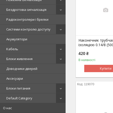
Бездротова сигналізація
Радіоконтролери і брелки
Системи контролю доступу
Акумулятори
Наконечник трубча
ізоляцією 0.14/8 (50
Кабель
420 ₴
Блоки живлення
В наявності
Купити
Доводчики дверей
Аксесуари
119070
Блоки питания
Default Category
О нас