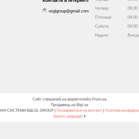
Четвер
09:00
osglgroup@gmail.com
Пʼятниця
09:00
Субота
09:00
Неділя
Вихід
Сайт створений на маркетплейсі
Prom.ua
Продавець на Bigl.ua
ОХОРОННІ СИСТЕМИ ВІД GL-GROUP |
Поскаржитися на контент
|
Політика конфіден
Select Language
▼