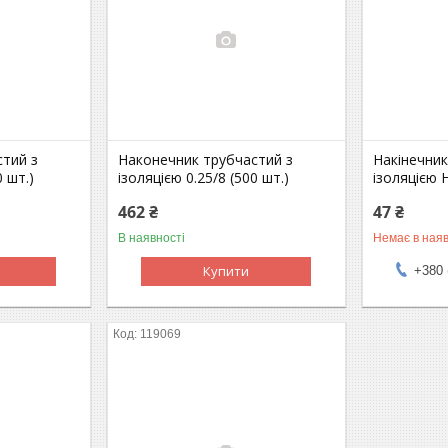
cтий з
Наконечник трубчаcтий з
Накінечник
0 шт.)
ізоляцією 0.25/8 (500 шт.)
ізоляцією H
462 ₴
47 ₴
В наявності
Немає в наяв
Купити
+380 
119069