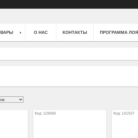
ОВАРЫ
О НАС
КОНТАКТЫ
ПРОГРАММА ЛО
119068
141507