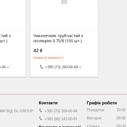
cтий з
Наконечник трубчаcтий з
 шт.)
ізоляцією 0.75/8 (100 шт.)
42 ₴
Немає в наявності
6-94
+380 (73) 269-66-94
Графік роботи
Понеділок
10:00
МИ ВІД GL-GROUP
+380 (73) 269-66-94
Вівторок
09:00
+380 (96) 143-00-81
Середа
09:00