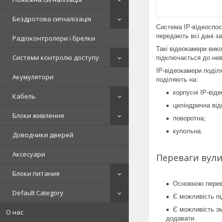
Бездротова сигналізація
Система IP-відеоспос
передають всі дані з
Радіоконтролери і брелки
Такі відеокамери вик
Системи контролю доступу
підключається до нев
IP-відеокамери поділя
Акумулятори
поділяють на:
корпусні IP-від
Кабель
циліндрична від
Блоки живлення
поворотна;
купольна.
Доводчики дверей
Аксесуари
Переваги вули
Блоки питания
Основною перева
Default Category
Є можливість пі
Є можливість зм
О нас
додавати.