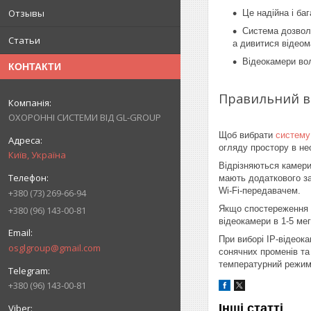
Отзывы
Це надійна і ба
Система дозволя
Статьи
а дивитися відеом
Відеокамери вол
КОНТАКТИ
Правильний в
ОХОРОННІ СИСТЕМИ ВІД GL-GROUP
Щоб вибрати
систему
огляду простору в не
Київ, Україна
Відрізняються камери
мають додаткового за
Wi-Fi-передавачем.
+380 (73) 269-66-94
Якщо спостереження м
+380 (96) 143-00-81
відеокамери в 1-5 ме
При виборі IP-відеок
osglgroup@gmail.com
сонячних променів та 
температурний режим 
+380 (96) 143-00-81
Інші статті