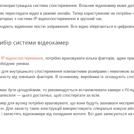
гатокористувацька система спостереження. Власник відеокамер може дати
є переглядати відео в режимі онлайн. Тепер користувачеві не потрібно ч
атеріал з системи IP-відеоспостереження в зручний час.
одіють відмінною якістю зображення. Все відео зберігаються в цифрово
ибір системи відеокамер
 IP-відеоспостереження
, потрібно враховувати кілька факторів, адже пр
обхідних умовах.
 для внутрішнього спостереження компактними розмірами і невеликою ва
хисту від зовнішніх факторів. В основному, виробники їх оснащують сло
ає бути цілодобовим, то рекомендується встановлювати камери з ІЧ-пі
гапікселя — цього достатньо, щоб спостерігати за всім.
амер для вулиці потрібно враховувати, що вони будуть зазнавати неспри
ін. Для захисту таких конструкцій використовують спеціальні кожухи або
і захистять відеокамери від попадання вологи. Всі дані записуються на 