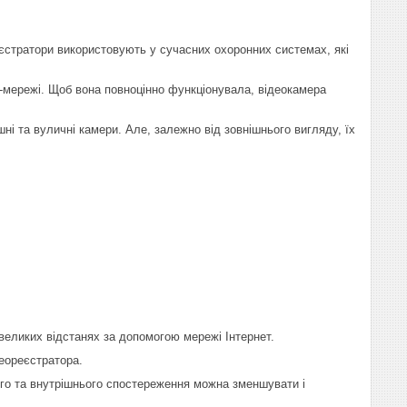
єстратори використовують у сучасних охоронних системах, які
т-мережі. Щоб вона повноцінно функціонувала, відеокамера
шні та вуличні камери. Але, залежно від зовнішнього вигляду, їх
еликих відстанях за допомогою мережі Інтернет.
деореєстратора.
ого та внутрішнього спостереження можна зменшувати і