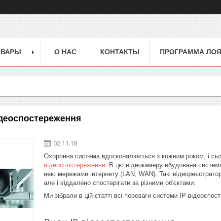
ОВАРЫ
О НАС
КОНТАКТЫ
ПРОГРАММА ЛО
ідеоспостереження
02.11.18
Охоронна система вдосконалюється з кожним роком, і сьо
відеоспостереження
. В цю відеокамеру вбудована система
нею мережами інтернету (LAN, WAN). Такі відеореєстратор
але і віддалено спостерігати за різними об'єктами.
Ми зібрали в цій статті всі переваги системи IP-відеоспо