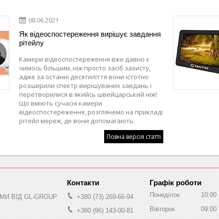
08.06.2021
Як відеоспостереження вирішує завдання
рітейлу
Камери відеоспостереження вже давно є
чимось більшим, ніж просто засіб захисту,
адже за останні десятиліття вони істотно
розширили спектр вирішуваних завдань і
перетворилися в якийсь швейцарський ніж!
Що вміють сучасні камери
відеоспостереження, розглянемо на прикладі
рітейл мереж, де вони допомагають.
Повна версія статті
Графік роботи
Понеділок
10:00
МИ ВІД GL-GROUP
+380 (73) 269-66-94
Вівторок
09:00
+380 (96) 143-00-81