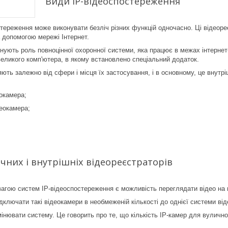
Види IP-відеоспостереження
тереження може виконувати безліч різних функцій одночасно. Ці відеоре
а допомогою мережі Інтернет.
онують роль повноцінної охоронної системи, яка працює в межах інтерне
еликого комп'ютера, в якому встановлено спеціальний додаток.
ють залежно від сфери і місця їх застосування, і в основному, це внутрі
еокамера;
еокамера;
чних і внутрішніх відеореєстраторів
гою систем IP-відеоспостереження є можливість переглядати відео на в
дключати такі відеокамери в необмеженій кількості до однієї системи ві
інювати систему. Це говорить про те, що кількість IP-камер для вуличн