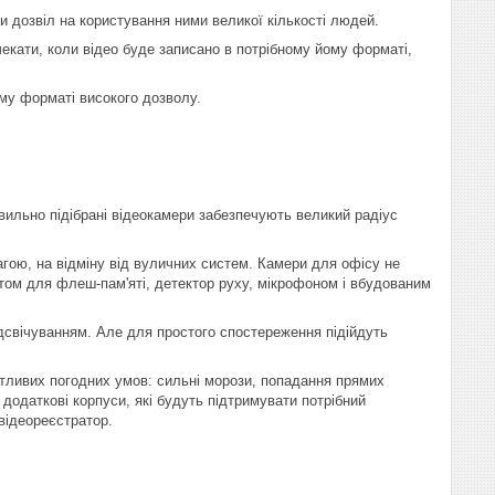
 дозвіл на користування ними великої кількості людей.
екати, коли відео буде записано в потрібному йому форматі,
му форматі високого дозволу.
авильно підібрані відеокамери забезпечують великий радіус
гою, на відміну від вуличних систем. Камери для офісу не
том для флеш-пам'яті, детектор руху, мікрофоном і вбудованим
дсвічуванням. Але для простого спостереження підійдуть
ятливих погодних умов: сильні морози, попадання прямих
 додаткові корпуси, які будуть підтримувати потрібний
відеореєстратор.